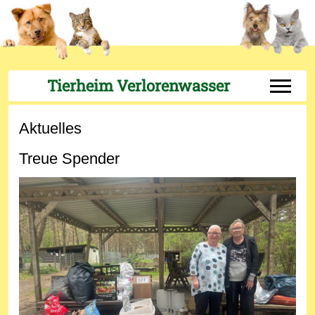
Tierheim Verlorenwasser
Off-Can
Aktuelles
Treue Spender