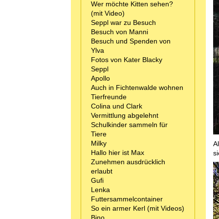
Wer möchte Kitten sehen?
(mit Video)
Seppl war zu Besuch
Besuch von Manni
Besuch und Spenden von
Ylva
Fotos von Kater Blacky
Seppl
Apollo
Auch in Fichtenwalde wohnen
Tierfreunde
Colina und Clark
Vermittlung abgelehnt
Schulkinder sammeln für
Tiere
Milky
A
Hallo hier ist Max
s
Zunehmen ausdrücklich
erlaubt
Gufi
Lenka
Futtersammelcontainer
So ein armer Kerl (mit Videos)
Bino