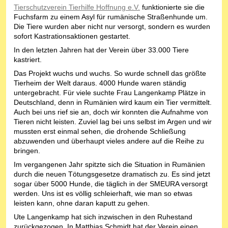
Tierschutzverein Tierhilfe Hoffnung e.V.
funktionierte sie die
Fuchsfarm zu einem Asyl für rumänische Straßenhunde um.
Die Tiere wurden aber nicht nur versorgt, sondern es wurden
sofort Kastrationsaktionen gestartet.
In den letzten Jahren hat der Verein über 33.000 Tiere
kastriert.
Das Projekt wuchs und wuchs. So wurde schnell das größte
Tierheim der Welt daraus. 4000 Hunde waren ständig
untergebracht. Für viele suchte Frau Langenkamp Plätze in
Deutschland, denn in Rumänien wird kaum ein Tier vermittelt.
Auch bei uns rief sie an, doch wir konnten die Aufnahme von
Tieren nicht leisten. Zuviel lag bei uns selbst im Argen und wir
mussten erst einmal sehen, die drohende Schließung
abzuwenden und überhaupt vieles andere auf die Reihe zu
bringen.
Im vergangenen Jahr spitzte sich die Situation in Rumänien
durch die neuen Tötungsgesetze dramatisch zu. Es sind jetzt
sogar über 5000 Hunde, die täglich in der SMEURA versorgt
werden. Uns ist es völlig schleierhaft, wie man so etwas
leisten kann, ohne daran kaputt zu gehen.
Ute Langenkamp hat sich inzwischen in den Ruhestand
zurückgezogen. In Matthias Schmidt hat der Verein einen