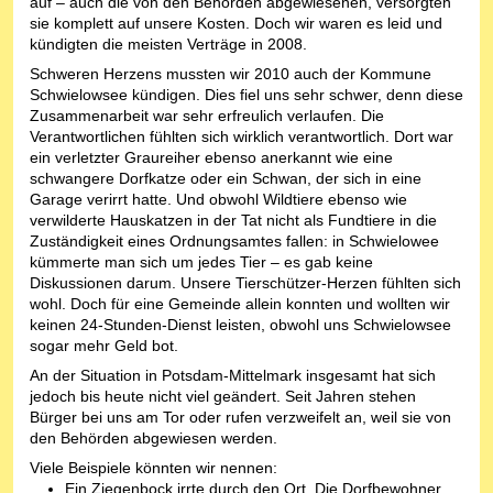
auf – auch die von den Behörden abgewiesenen, versorgten
sie komplett auf unsere Kosten. Doch wir waren es leid und
kündigten die meisten Verträge in 2008.
Schweren Herzens mussten wir 2010 auch der Kommune
Schwielowsee kündigen. Dies fiel uns sehr schwer, denn diese
Zusammenarbeit war sehr erfreulich verlaufen. Die
Verantwortlichen fühlten sich wirklich verantwortlich. Dort war
ein verletzter Graureiher ebenso anerkannt wie eine
schwangere Dorfkatze oder ein Schwan, der sich in eine
Garage verirrt hatte. Und obwohl Wildtiere ebenso wie
verwilderte Hauskatzen in der Tat nicht als Fundtiere in die
Zuständigkeit eines Ordnungsamtes fallen: in Schwielowee
kümmerte man sich um jedes Tier – es gab keine
Diskussionen darum. Unsere Tierschützer-Herzen fühlten sich
wohl. Doch für eine Gemeinde allein konnten und wollten wir
keinen 24-Stunden-Dienst leisten, obwohl uns Schwielowsee
sogar mehr Geld bot.
An der Situation in Potsdam-Mittelmark insgesamt hat sich
jedoch bis heute nicht viel geändert. Seit Jahren stehen
Bürger bei uns am Tor oder rufen verzweifelt an, weil sie von
den Behörden abgewiesen werden.
Viele Beispiele könnten wir nennen:
Ein Ziegenbock irrte durch den Ort. Die Dorfbewohner