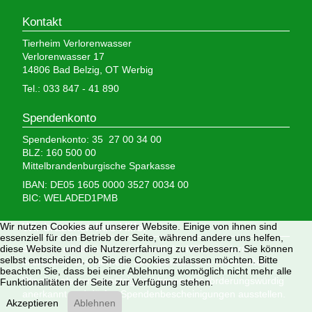
Kontakt
Tierheim Verlorenwasser
Verlorenwasser 17
14806 Bad Belzig, OT Werbig
Tel.: 033 847 - 41 890
Spendenkonto
Spendenkonto: 35 27 00 34 00
BLZ: 160 500 00
Mittelbrandenburgische Sparkasse
IBAN: DE05 1605 0000 3527 0034 00
BIC: WELADED1PMB
Wir brauchen Ihre Hilfe,
Wir nutzen Cookies auf unserer Website. Einige von ihnen sind
essenziell für den Betrieb der Seite, während andere uns helfen,
denn wir erhalten keinerlei staatliche Hilfe, sondern
diese Website und die Nutzererfahrung zu verbessern. Sie können
selbst entscheiden, ob Sie die Cookies zulassen möchten. Bitte
finanzieren das Tierheim aus Spenden und Erbschaften.
beachten Sie, dass bei einer Ablehnung womöglich nicht mehr alle
Wir sind als gemeinnützig und besonders förderungswürdig
Funktionalitäten der Seite zur Verfügung stehen.
anerkannt und dürfen Spendenbescheinigungen ausstellen.
Akzeptieren
Ablehnen