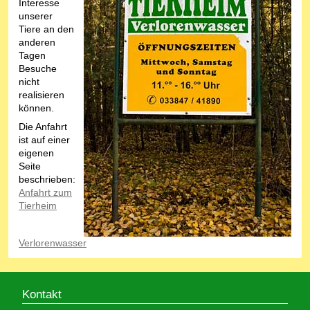
Interesse
unserer
Tiere an den
anderen
Tagen
Besuche
nicht
realisieren
können.
Die Anfahrt
ist auf einer
eigenen
Seite
beschrieben:
Anfahrt zum
Tierheim
Verlorenwasser
Kontakt