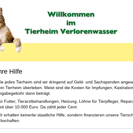
hre Hilfe
ie jedes Tierheim sind wir dringend auf Geld- und Sachspenden angew
ein Tierheim überleben. Meist sind die Kosten für Impfungen, Kastratio
bgabegebühr dann beträgt.
ür Futter, Tierarztbehandlungen, Heizung, Löhne für Tierpfleger, Repa
eit über 10.000 Euro. Da zählt jeder Cent.
ir erhalten keinerlei staatliche Hilfe, sondern finanzieren unsere Tier
U_LABEL
rbschaften.