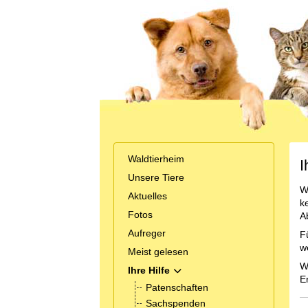
Waldtierheim
I
Unsere Tiere
W
Aktuelles
k
Fotos
A
Aufreger
F
w
Meist gelesen
W
Ihre Hilfe
MOD_MENU_TOGGLE_SUBMEN
E
Patenschaften
Sachspenden