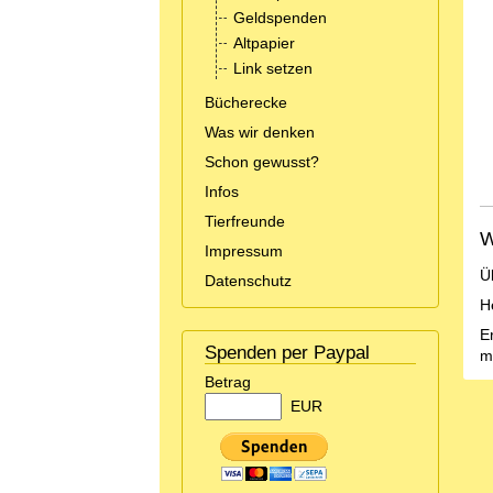
Geldspenden
Altpapier
Link setzen
Bücherecke
Was wir denken
Schon gewusst?
Infos
Tierfreunde
W
Impressum
Ü
Datenschutz
H
E
Spenden per Paypal
m
Betrag
EUR