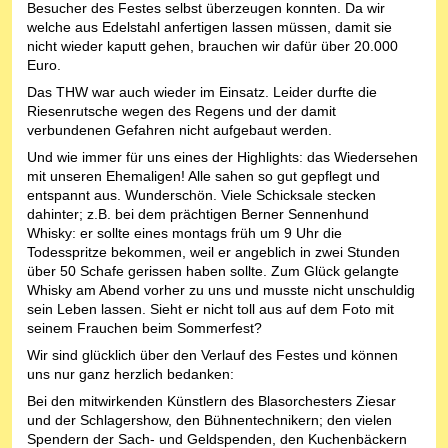
Besucher des Festes selbst überzeugen konnten. Da wir
welche aus Edelstahl anfertigen lassen müssen, damit sie
nicht wieder kaputt gehen, brauchen wir dafür über 20.000
Euro.
Das THW war auch wieder im Einsatz. Leider durfte die
Riesenrutsche wegen des Regens und der damit
verbundenen Gefahren nicht aufgebaut werden.
Und wie immer für uns eines der Highlights: das Wiedersehen
mit unseren Ehemaligen! Alle sahen so gut gepflegt und
entspannt aus. Wunderschön. Viele Schicksale stecken
dahinter; z.B. bei dem prächtigen Berner Sennenhund
Whisky: er sollte eines montags früh um 9 Uhr die
Todesspritze bekommen, weil er angeblich in zwei Stunden
über 50 Schafe gerissen haben sollte. Zum Glück gelangte
Whisky am Abend vorher zu uns und musste nicht unschuldig
sein Leben lassen. Sieht er nicht toll aus auf dem Foto mit
seinem Frauchen beim Sommerfest?
Wir sind glücklich über den Verlauf des Festes und können
uns nur ganz herzlich bedanken:
Bei den mitwirkenden Künstlern des Blasorchesters Ziesar
und der Schlagershow, den Bühnentechnikern; den vielen
Spendern der Sach- und Geldspenden, den Kuchenbäckern