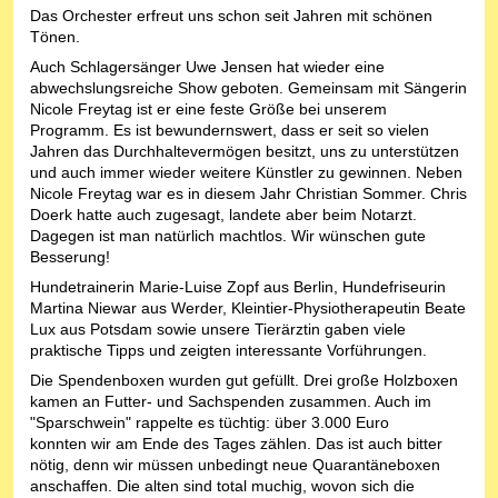
Das Orchester erfreut uns schon seit Jahren mit schönen
Tönen.
Auch Schlagersänger Uwe Jensen hat wieder eine
abwechslungsreiche Show geboten. Gemeinsam mit Sängerin
Nicole Freytag ist er eine feste Größe bei unserem
Programm. Es ist bewundernswert, dass er seit so vielen
Jahren das Durchhaltevermögen besitzt, uns zu unterstützen
und auch immer wieder weitere Künstler zu gewinnen. Neben
Nicole Freytag war es in diesem Jahr Christian Sommer. Chris
Doerk hatte auch zugesagt, landete aber beim Notarzt.
Dagegen ist man natürlich machtlos. Wir wünschen gute
Besserung!
Hundetrainerin Marie-Luise Zopf aus Berlin, Hundefriseurin
Martina Niewar aus Werder, Kleintier-Physiotherapeutin Beate
Lux aus Potsdam sowie unsere Tierärztin gaben viele
praktische Tipps und zeigten interessante Vorführungen.
Die Spendenboxen wurden gut gefüllt. Drei große Holzboxen
kamen an Futter- und Sachspenden zusammen. Auch im
"Sparschwein" rappelte es tüchtig: über 3.000 Euro
konnten wir am Ende des Tages zählen. Das ist auch bitter
nötig, denn wir müssen unbedingt neue Quarantäneboxen
anschaffen. Die alten sind total muchig, wovon sich die