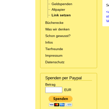
Geldspenden
S
Altpapier
<
Link setzen
s
V
Bücherecke
Was wir denken
Schon gewusst?
Infos
Tierfreunde
Impressum
Datenschutz
Spenden per Paypal
Betrag
EUR