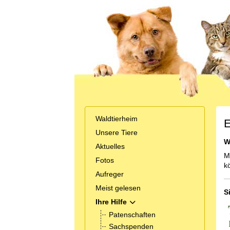
Waldtierheim
E
Unsere Tiere
W
Aktuelles
M
Fotos
k
Aufreger
Meist gelesen
S
Ihre Hilfe
MOD_MENU_TOGGLE_SUBMEN
Patenschaften
Sachspenden