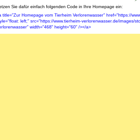
etzen Sie dafür einfach folgenden Code in Ihre Homepage ein:
a title="Zur Homepage vom Tierheim Verlorenwasser" href="https://www
tyle="float: left;" src="https://www.tierheim-verlorenwasser.de/images/
erlorenwasser" width="468" height="60" /></a>