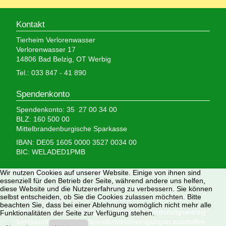
Kontakt
Tierheim Verlorenwasser
Verlorenwasser 17
14806 Bad Belzig, OT Werbig
Tel.: 033 847 - 41 890
Spendenkonto
Spendenkonto: 35 27 00 34 00
BLZ: 160 500 00
Mittelbrandenburgische Sparkasse
IBAN: DE05 1605 0000 3527 0034 00
BIC: WELADED1PMB
Wir nutzen Cookies auf unserer Website. Einige von ihnen sind
Wir brauchen Ihre Hilfe,
essenziell für den Betrieb der Seite, während andere uns helfen,
diese Website und die Nutzererfahrung zu verbessern. Sie können
denn wir erhalten keinerlei staatliche Hilfe, sondern
selbst entscheiden, ob Sie die Cookies zulassen möchten. Bitte
finanzieren das Tierheim aus Spenden und Erbschaften.
beachten Sie, dass bei einer Ablehnung womöglich nicht mehr alle
Wir sind als gemeinnützig und besonders förderungswürdig
Funktionalitäten der Seite zur Verfügung stehen.
anerkannt und dürfen Spendenbescheinigungen ausstellen.