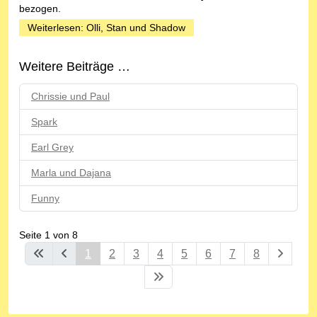
bezogen.
Weiterlesen: Olli, Stan und Shadow
Weitere Beiträge …
Chrissie und Paul
Spark
Earl Grey
Marla und Dajana
Funny
Seite 1 von 8
1
2
3
4
5
6
7
8