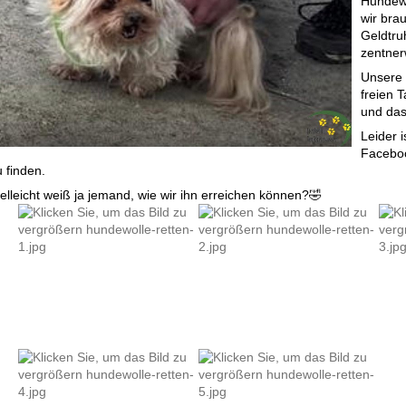
Hundewo
wir bra
Geldtru
zentner
Unsere 
freien 
und das
Leider i
Faceboo
 finden.
ielleicht weiß ja jemand, wie wir ihn erreichen können?🤣