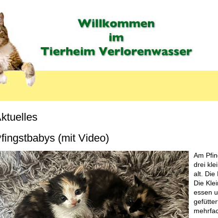
ktuelles
fingstbabys (mit Video)
Am Pfin
drei kl
alt. Die
Die Kle
essen u
gefütte
mehrfac