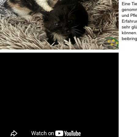
Eine Ti
genomme
und Pfl
Erfahru
sehr gl
können.
beibrin