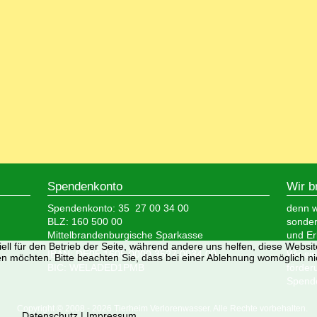
Spendenkonto
Wir b
Spendenkonto: 35 27 00 34 00
denn wi
BLZ: 160 500 00
sonder
Mittelbrandenburgische Sparkasse
und Er
ell für den Betrieb der Seite, während andere uns helfen, diese Websi
IBAN: DE05 1605 0000 3527 0034 00
Wir si
n möchten. Bitte beachten Sie, dass bei einer Ablehnung womöglich nic
BIC: WELADED1PMB
förder
Spende
Copyright © 2008 - 2026 Tierheim Verlorenwasser. Alle Rechte vorbehalten.
Datenschutz
|
Impressum