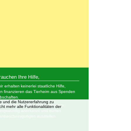
rauchen Ihre Hilfe,
r erhalten keinerlei staatliche Hilfe,
n finanzieren das Tierheim aus Spenden
bschaften.
te und die Nutzererfahrung zu
nd als gemeinnützig und besonders
ht mehr alle Funktionalitäten der
ungswürdig anerkannt und dürfen
nbescheinigungen ausstellen.