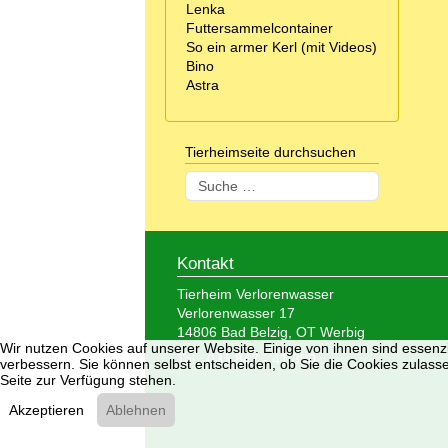
Lenka
Futtersammelcontainer
So ein armer Kerl (mit Videos)
Bino
Astra
Tierheimseite durchsuchen
Suchen
Kontakt
Tierheim Verlorenwasser
Verlorenwasser 17
14806 Bad Belzig, OT Werbig
Wir nutzen Cookies auf unserer Website. Einige von ihnen sind essenzi
Tel.: 033 847 - 41 890
verbessern. Sie können selbst entscheiden, ob Sie die Cookies zulasse
Seite zur Verfügung stehen.
Akzeptieren
Ablehnen