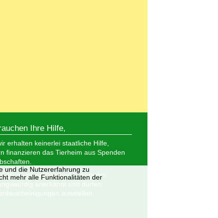
rauchen Ihre Hilfe,
r erhalten keinerlei staatliche Hilfe,
n finanzieren das Tierheim aus Spenden
bschaften.
te und die Nutzererfahrung zu
nd als gemeinnützig und besonders
ht mehr alle Funktionalitäten der
ungswürdig anerkannt und dürfen
nbescheinigungen ausstellen.