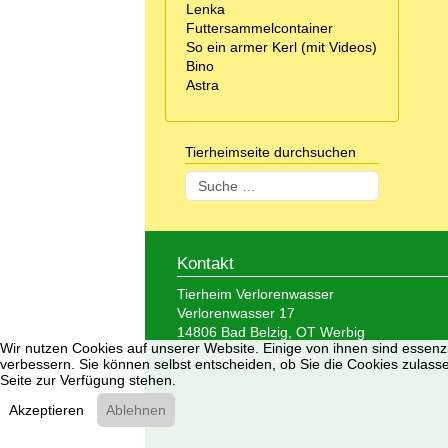
Lenka
Futtersammelcontainer
So ein armer Kerl (mit Videos)
Bino
Astra
Tierheimseite durchsuchen
Suchen
Kontakt
Tierheim Verlorenwasser
Verlorenwasser 17
14806 Bad Belzig, OT Werbig
Wir nutzen Cookies auf unserer Website. Einige von ihnen sind essenzi
Tel.: 033 847 - 41 890
verbessern. Sie können selbst entscheiden, ob Sie die Cookies zulasse
Seite zur Verfügung stehen.
Akzeptieren
Ablehnen