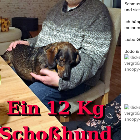
Schmuse
und sic
Ich hän
meinem
Liebe 
Bodo &