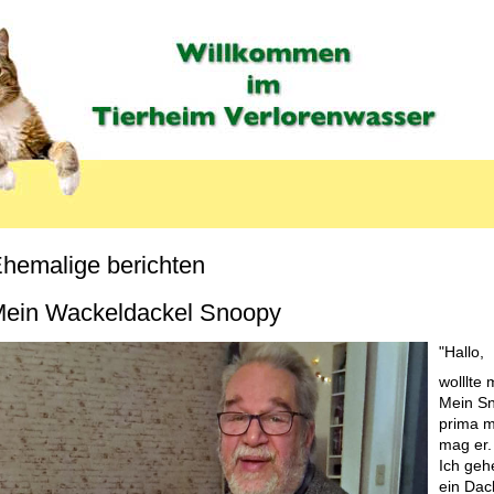
hemalige berichten
MENU_LABEL
ein Wackeldackel Snoopy
"Hallo,
wolllte
Mein Sn
prima m
mag er.
Ich geh
ein Dack