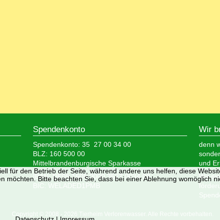
Spendenkonto
Wir b
Spendenkonto: 35 27 00 34 00
denn wi
BLZ: 160 500 00
sonder
Mittelbrandenburgische Sparkasse
und Er
ell für den Betrieb der Seite, während andere uns helfen, diese Websi
IBAN: DE05 1605 0000 3527 0034 00
Wir si
n möchten. Bitte beachten Sie, dass bei einer Ablehnung womöglich nic
BIC: WELADED1PMB
förder
Spende
Copyright © 2008 - 2026 Tierheim Verlorenwasser. Alle Rechte vorbehalten.
Datenschutz
|
Impressum