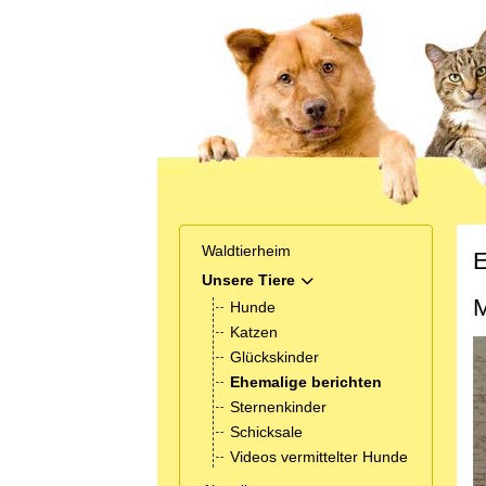
Waldtierheim
E
Unsere Tiere
MOD_MENU_TOGGLE_SUB
M
Hunde
Katzen
Glückskinder
Ehemalige berichten
Sternenkinder
Schicksale
Videos vermittelter Hunde