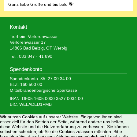
Ganz liebe Grüße und bis bald 🐕"
Kontakt
Tierheim Verlorenwasser
Verlorenwasser 17
14806 Bad Belzig, OT Werbig
Tel.: 033 847 - 41 890
Spendenkonto
Spendenkonto: 35 27 00 34 00
BLZ: 160 500 00
Mittelbrandenburgische Sparkasse
IBAN: DE05 1605 0000 3527 0034 00
BIC: WELADED1PMB
Wir brauchen Ihre Hilfe,
Wir nutzen Cookies auf unserer Website. Einige von ihnen sind
essenziell für den Betrieb der Seite, während andere uns helfen,
denn wir erhalten keinerlei staatliche Hilfe, sondern
diese Website und die Nutzererfahrung zu verbessern. Sie können
selbst entscheiden, ob Sie die Cookies zulassen möchten. Bitte
finanzieren das Tierheim aus Spenden und Erbschaften.
beachten Sie, dass bei einer Ablehnung womöglich nicht mehr alle