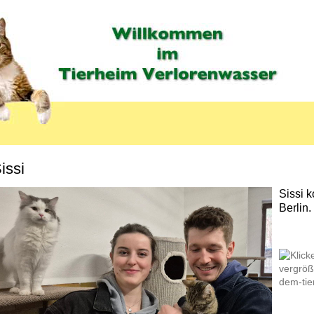
issi
MENU_LABEL
Sissi 
Berlin.