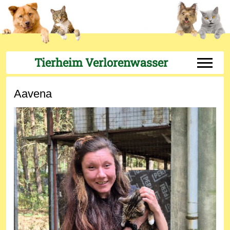
Tierheim Verlorenwasser
Off-Can
Aavena