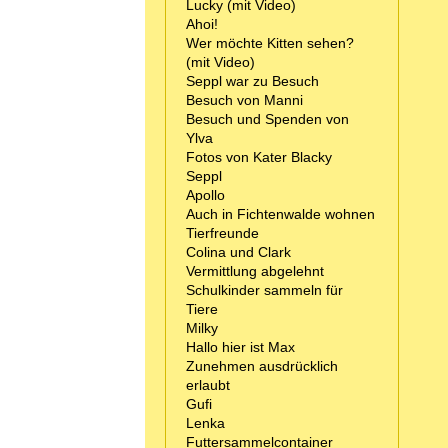
Lucky (mit Video)
Ahoi!
Wer möchte Kitten sehen?
(mit Video)
Seppl war zu Besuch
Besuch von Manni
Besuch und Spenden von
Ylva
Fotos von Kater Blacky
Seppl
Apollo
Auch in Fichtenwalde wohnen
Tierfreunde
Colina und Clark
Vermittlung abgelehnt
Schulkinder sammeln für
Tiere
Milky
Hallo hier ist Max
Zunehmen ausdrücklich
erlaubt
Gufi
Lenka
Futtersammelcontainer