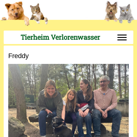
Tierheim Verlorenwasser
Off-Can
Freddy