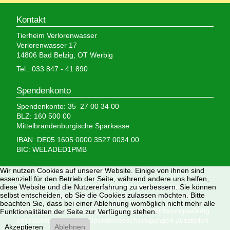
Kontakt
Tierheim Verlorenwasser
Verlorenwasser 17
14806 Bad Belzig, OT Werbig
Tel.: 033 847 - 41 890
Spendenkonto
Spendenkonto: 35 27 00 34 00
BLZ: 160 500 00
Mittelbrandenburgische Sparkasse
IBAN: DE05 1605 0000 3527 0034 00
BIC: WELADED1PMB
Wir brauchen Ihre Hilfe,
Wir nutzen Cookies auf unserer Website. Einige von ihnen sind
essenziell für den Betrieb der Seite, während andere uns helfen,
denn wir erhalten keinerlei staatliche Hilfe, sondern
diese Website und die Nutzererfahrung zu verbessern. Sie können
selbst entscheiden, ob Sie die Cookies zulassen möchten. Bitte
finanzieren das Tierheim aus Spenden und Erbschaften.
beachten Sie, dass bei einer Ablehnung womöglich nicht mehr alle
Wir sind als gemeinnützig und besonders förderungswürdig
Funktionalitäten der Seite zur Verfügung stehen.
anerkannt und dürfen Spendenbescheinigungen ausstellen.
Akzeptieren
Ablehnen