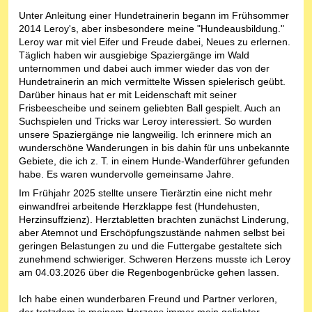
Unter Anleitung einer Hundetrainerin begann im Frühsommer
2014 Leroy's, aber insbesondere meine "Hundeausbildung."
Leroy war mit viel Eifer und Freude dabei, Neues zu erlernen.
Täglich haben wir ausgiebige Spaziergänge im Wald
unternommen und dabei auch immer wieder das von der
Hundetrainerin an mich vermittelte Wissen spielerisch geübt.
Darüber hinaus hat er mit Leidenschaft mit seiner
Frisbeescheibe und seinem geliebten Ball gespielt. Auch an
Suchspielen und Tricks war Leroy interessiert. So wurden
unsere Spaziergänge nie langweilig. Ich erinnere mich an
wunderschöne Wanderungen in bis dahin für uns unbekannte
Gebiete, die ich z. T. in einem Hunde-Wanderführer gefunden
habe. Es waren wundervolle gemeinsame Jahre.
Im Frühjahr 2025 stellte unsere Tierärztin eine nicht mehr
einwandfrei arbeitende Herzklappe fest (Hundehusten,
Herzinsuffzienz). Herztabletten brachten zunächst Linderung,
aber Atemnot und Erschöpfungszustände nahmen selbst bei
geringen Belastungen zu und die Futtergabe gestaltete sich
zunehmend schwieriger. Schweren Herzens musste ich Leroy
am 04.03.2026 über die Regenbogenbrücke gehen lassen.
Ich habe einen wunderbaren Freund und Partner verloren,
der trotzdem in meinem Herzens immer mein geliebter